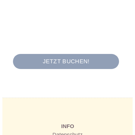
dauerhafter Zugang
jederzeit wiederholbar
99 €
zuzüglich Mehrwertsteuer
JETZT BUCHEN!
INFO
Datenschutz